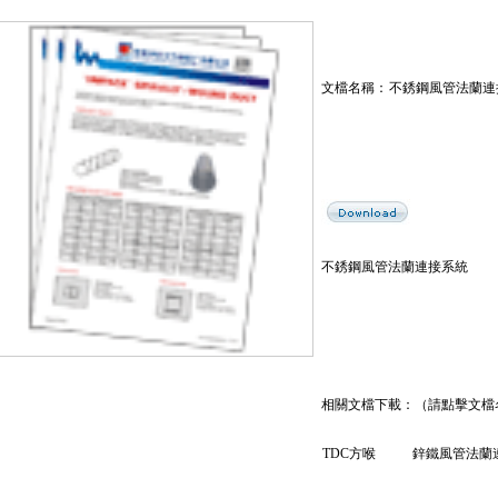
文檔名稱：
不銹鋼風管法蘭連
不銹鋼風管法蘭連接系統
相關文檔下載：（請點擊文檔
TDC方喉
鋅鐵風管法蘭